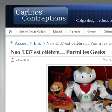
Gadget design , robotique
Service Design Gadget
Résumé
A propos
Contact
Galeri
Accueil
>
Info
> Nao 1337 est célèbre… Parmi les G
Nao 1337 est célèbre… Parmi les Geeks
23/03/2011
Al