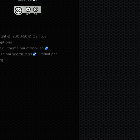
ight © 2006-2012
Carlitos'
aptions
n du theme par
mono-lab
.
lse par
WordPress
. Traduit par
rg.