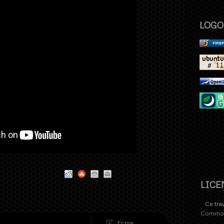
LOGO
LICE
Ce tra
Commons
Ecrire