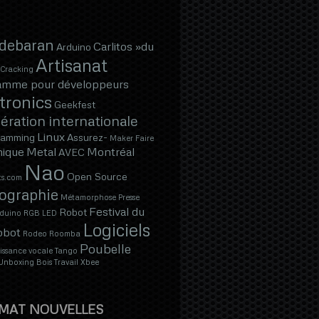
ldebaran
Carlitos »du
Arduino
Artisanat
Cracking
amme pour développeurs
tronics
Geekfest
ration internationale
Linux
Jamming
Assurez-
Maker Faire
ique
Metal
Montréal
AVEC
Nao
Open Source
s.com
ographie
Métamorphose
Presse
Festival du
Robot
duino
RGB LED
Logiciels
obot
Rodeo
Roomba
Poubelle
ssance vocale
Tango
Unboxing
Bois
Travail
Xbee
MAT NOUVELLES