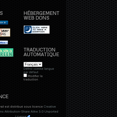
S
HÉBERGEMENT
WEB DONS
TRADUCTION
AUTOMATIQUE
Définir comme langue
par défaut
Modifier la
traduction
NCE
vail est distribué sous licence
Creative
 Attribution-Share Alike 3.0 Unported
License
.