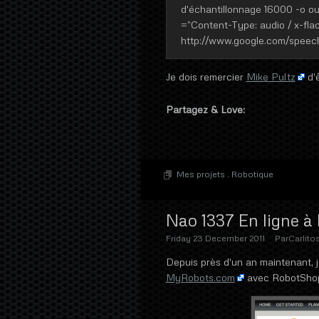
d'échantillonnage 16000 -o out
=”Content-Type: audio / x-fla
http://www.google.com/speech
Je dois remercier
Mike Pultz
d'ê
Partagez & Love:
Mes projets
.
Robotique
Nao 1337 En ligne 
Friday 23 December 2011
Par
Carlito
Depuis près d'un an maintenant, j
MyRobots.com
avec RobotSho