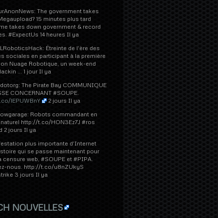
urAnonNews
:
The government takes
Megaupload
? 15 minutes plus tard
yme
takes down government
&
record
es
. #
ExpectUs
14 heures Il ya
RoboticsHack: Étreinte de l'ère des
 sociales en participant à la première
on Nuage Robotique, un week-end
ackin ... 1 jour Il ya
dotorg: The Pirate Bay COMMUNIQUE
SSE CONCERNANT #SOUPE.
/t.co/lEPUWBnY
2 jours Il ya
lowgarage: Robots commandant en
naturel http://t.co/HON3Ez7J #ros
 2 jours Il ya
estation plus importante d'Internet
istoire qui se passe maintenant pour
 la censure web, #SOUPE et #PIPA.
ez-nous. http://t.co/u8nZUkyS
ike 3 jours Il ya
CH NOUVELLES