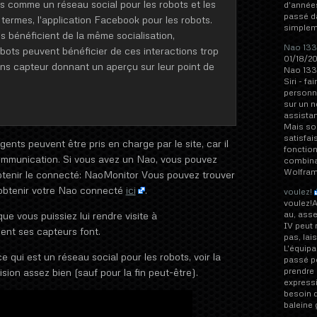
comme un réseau social pour les robots et les
d'années
passé dan
s termes, l'application Facebook pour les robots.
simpleme
s bénéficient de la même socialisation,
Nao 1337
obots peuvent bénéficier de ces interactions trop
01/18/20
ons capteur donnant un aperçu sur leur point de
Nao 1337
Siri - f
personn
sur un n
assista
Mais so
satisfai
igents peuvent être pris en charge par le site, car il
fonction
communication. Si vous avez un Nao, vous pouvez
combinan
Wolfram
obtenir le connecté: NaoMonitor Vous pouvez trouver
 obtenir votre Nao connecté
ici
.
voulez!
voulez!
au, asse
e vous puissiez lui rendre visite à
IV peut 
ent ses capteurs font.
pas, lai
L'équipa
 qui est un réseau social pour les robots, voir la
passé po
prendre 
vision assez bien (sauf pour la fin peut-être).
expressi
besoin d
baleine 