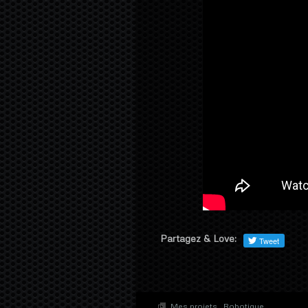
Partagez & Love:
Mes projets
.
Robotique