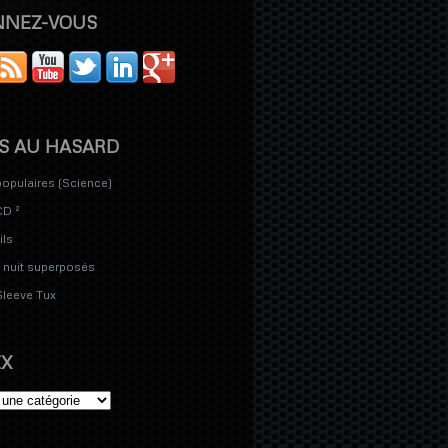
NNEZ-VOUS
S AU HASARD
populaires (Science)
D ²
ils
 nuit superposés
Sleeve Tux
X