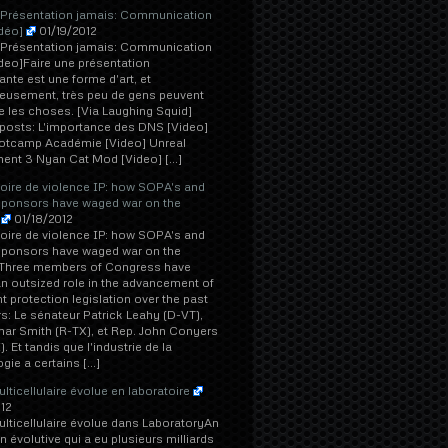
Présentation jamais: Communication
déo]
01/19/2012
Présentation jamais: Communication
deo]Faire une présentation
ante est une forme d'art, et
eusement, très peu de gens peuvent
re les choses. [Via Laughing Squid]
posts: L'importance des DNS [Video]
otcamp Académie [Video] Unreal
ent 3 Nyan Cat Mod [Video] […]
oire de violence IP:
how SOPA's and
sponsors have waged war on the
01/18/2012
oire de violence IP:
how SOPA's and
sponsors have waged war on the
tThree members of Congress have
n outsized role in the advancement of
t protection legislation over the past
rs
: Le sénateur Patrick Leahy (D-VT),
ar Smith (R-TX), et Rep. John Conyers
). Et tandis que l'industrie de la
gie a certains […]
ulticellulaire évolue en laboratoire
12
ulticellulaire évolue dans LaboratoryAn
on évolutive qui a eu plusieurs milliards