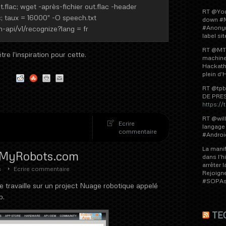
.flac; wget -après-fichier out.flac -header
RT @
Yo
c; taux = 16000″ -O speech.txt
down
#
#Anon
-api/v1/recognize?lang = fr
label sit
RT @MTL
tre l'inspiration pour cette.
machines
Hackath
plein d'H
RT @tpb
DE PRE
https:/
RT @wil
Ecrire
langage 
commentaire
#Android
La manif
à MyRobots.com
dans l'h
arrêter
s
Ecrire commentaire
Rejoign
#SOPAstr
e travaille sur un project Nuage robotique appelé
p.
TE