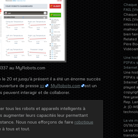
Chaque 
FAIL [Vi
Chaque 
FAIL [Vi
intéress
malheur
bien fai
Related 
Père Bo
Vidéoam
Une hist
PIPA's 
1337 au MyRobots.com
Internet
Une hist
PIPA's 
e le 20 et jusqu'à présent il a été un énorme succès
Interne
couverture de presse
ici
.
MyRobots.com
est un
played a
s peuvent interagir et de collaborer.
copyrigh
few yea
Rep. Lam
Jr. (D-MI
tous les robots et appareils intelligents à
technolo
ous augmenter leurs capacités leur permettant
La vie m
 distance. Nous nous efforçons de faire
robotique
01/18/20
 à tous et tout.
La vie m
transiti