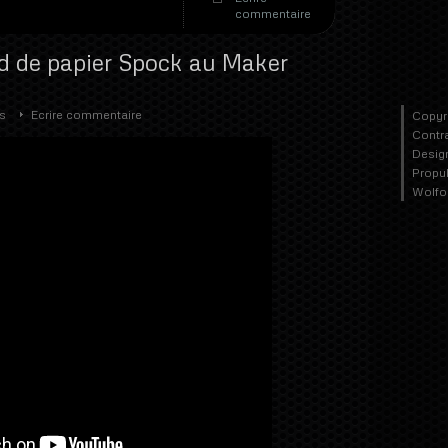
commentaire
d de papier Spock au Maker
s
Ecrire commentaire
Copyr
Contr
Desig
Propu
Wolfo