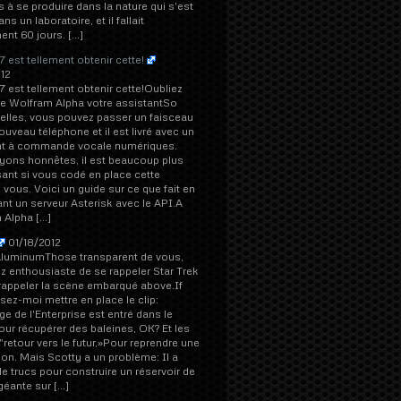
 à se produire dans la nature qui s'est
s un laboratoire, et il fallait
nt 60 jours. […]
 est tellement obtenir cette!
12
 est tellement obtenir cette!Oubliez
aire Wolfram Alpha votre assistantSo
elles, vous pouvez passer un faisceau
ouveau téléphone et il est livré avec un
nt à commande vocale numériques.
yons honnêtes, il est beaucoup plus
sant si vous codé en place cette
 vous. Voici un guide sur ce que fait en
t un serveur Asterisk avec le API.A
 Alpha […]
01/18/2012
AluminumThose transparent de vous,
z enthousiaste de se rappeler Star Trek
rappeler la scène embarqué above.If
ssez-moi mettre en place le clip:
ge de l'Enterprise est entré dans le
ur récupérer des baleines, OK? Et les
"retour vers le futur,»Pour reprendre une
on. Mais Scotty a un problème: Il a
e trucs pour construire un réservoir de
géante sur […]