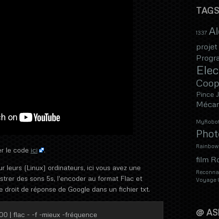
TAGS
A
1337
projet
Progr
Elec
Coopé
Pince 
Mécan
MyRobot
Phot
Rainbow
r le code
ici
.
film R
r leurs (Linux) ordinateurs, ici vous avez une
Reconnai
trer des sons 5s, l'encoder au format Flac et
Voyage
e droit de réponse de Google dans un fichier txt.
@ AS
0 | flac - -f -mieux -fréquence