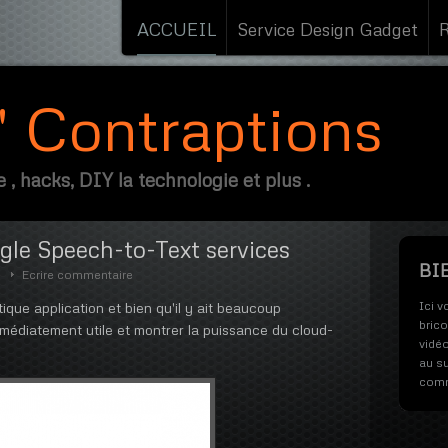
ACCUEIL
Service Design Gadget
s' Contraptions
 , hacks, DIY la technologie et plus .
gle Speech-to-Text services
BI
Ecrire commentaire
Ici v
que application et bien qu'il y ait beaucoup
bric
immédiatement utile et montrer la puissance du cloud-
vidéo
au su
comm