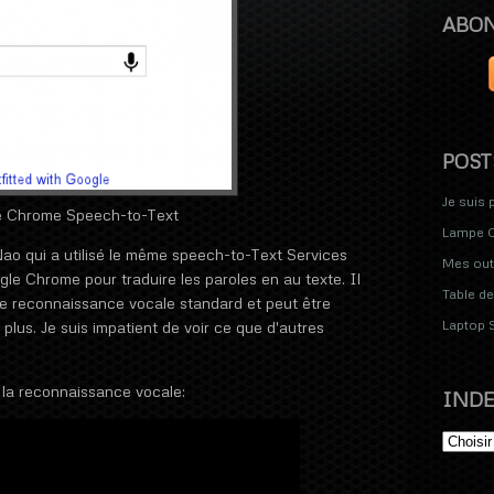
ABO
POST
Je suis 
e Chrome Speech-to-Text
Lampe C
ao qui a utilisé le même speech-to-Text Services
Mes out
gle Chrome pour traduire les paroles en au texte. Il
Table de
e reconnaissance vocale standard et peut être
Laptop 
plus. Je suis impatient de voir ce que d'autres
 la reconnaissance vocale:
INDE