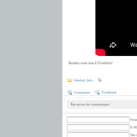
Rendez-vous tout à l'Geekfest!
Général
,
Info
Commenter
Trackback
Pas encore de commentaire
Nom 
E-Ma
Site 