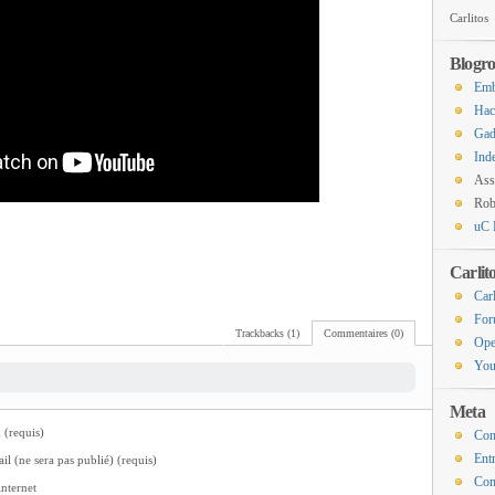
Carlitos
Blogro
Emb
Hac
Gad
Ind
Ass
Rob
uC 
Carlit
Carl
For
Trackbacks (1)
Commentaires (0)
Ope
You
Meta
(requis)
Con
Ent
il (ne sera pas publié) (requis)
Com
internet