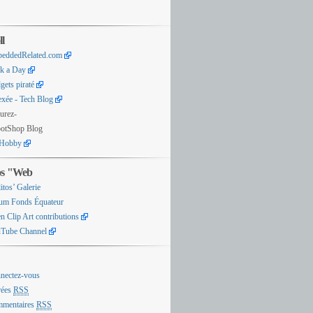
ll
eddedRelated.com
k a Day
gets piraté
exée - Tech Blog
urez-
otShop Blog
Hobby
os "Web
itos’ Galerie
um Fonds Équateur
n Clip Art contributions
Tube Channel
nectez-vous
rées
RSS
mentaires
RSS