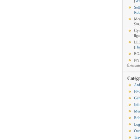
(
Wi
Sel
Rob
Med
Sur
Gyr
lign
LED
(
Ha
ROS
NYC
Éléments
Catégo
Ard
FP
Gén
Inf
Mes
Rob
Log
Out
Tra