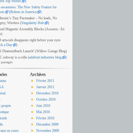
red Top Stories
)
f-awareness
:
The New Safety Feature for
ots
(
Robots in America
)
tronic’s Tiny Pacemaker – No leads
,
No
gery
,
Wireless
(
Singularity Hub
)
oid Magnetic Assembly Blocks
(Assurez-: En
e)
 artwork disappears right before your eyes
ck a Day
)
 Diamondback Launch
! (
Willow Garage Blog
)
 subway is a cello
(
adafruit industries blog
)
 partagés
ries
Archives
uino
Février 2011
GA
Janvier 2011
éral
Décembre 2010
o
Octobre 2010
 projets
Juin 2010
otique
Mai 2010
iciels
Février 2010
ils
Décembre 2009
vaux en cours
Novembre 2009