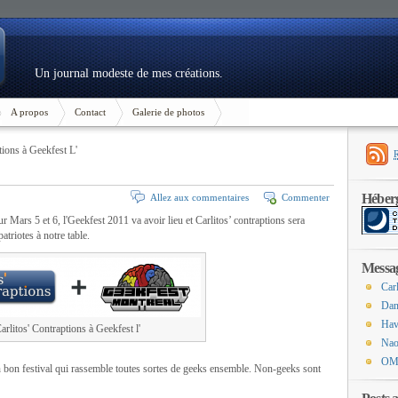
Un journal modeste de mes créations.
A propos
Contact
Galerie de photos
tions à Geekfest L'
Héber
Allez aux commentaires
Commenter
ur Mars 5 et 6, l'Geekfest 2011 va avoir lieu et Carlitos’ contraptions sera
atriotes à notre table.
Messag
Carl
Dan
Hav
arlitos' Contraptions à Geekfest l'
Nao
?
OMG
 bon festival qui rassemble toutes sortes de geeks ensemble. Non-geeks sont