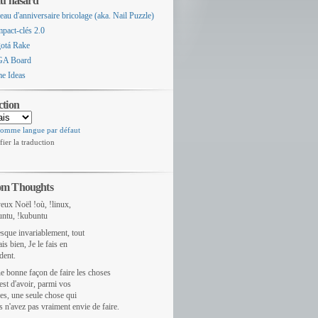
au hasard
au d'anniversaire bricolage (aka. Nail Puzzle)
pact-clés 2.0
otá Rake
A Board
e Ideas
tion
comme langue par défaut
ier la traduction
m Thoughts
eux Noël !où, !linux,
untu, !kubuntu
esque invariablement, tout
ais bien, Je le fais en
dent.
e bonne façon de faire les choses
 est d'avoir, parmi vos
es, une seule chose qui
 n'avez pas vraiment envie de faire.