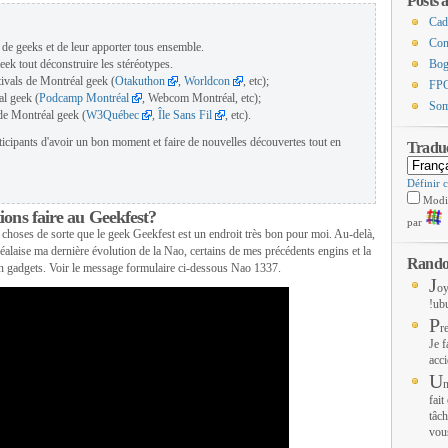
Posts 
Cade
Com
s de geeks et de leur apporter tous ensemble.
eek tout déconstruire les stéréotypes.
Bog
ivals de Montréal geek (
Otakuthon
,
Worldcon
, etc);
FPG
l geek (
Podcamp Montréal
, Webcom Montréal, etc);
Som
de Montréal geek (
W3Québec
,
Île Sans Fil
, etc).
articipants d'avoir un bon moment et faire de nouvelles découvertes tout en
Traduc
Définir 
Modif
ions faire au Geekfest?
par
es choses de sorte que le geek Geekfest est un endroit très bon pour moi. Au-delà,
laise ma dernière évolution de la Nao, certains de mes précédents engins et la
Rando
n gadgets. Voir le message formulaire ci-dessous Nao 1337.
J
oy
!ub
P
r
Je f
acci
U
n
fait
tâch
vous