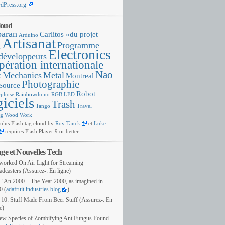
dPress.org
loud
baran
Carlitos »du projet
Arduino
Artisanat
Programme
g
Electronics
développeurs
ération internationale
Nao
x
Mechanics
Metal
Montreal
Photographie
Source
Robot
phose
Rainbowduino
RGB LED
iciels
Trash
Tango
Travel
ng
Wood
Work
us Flash tag cloud by
Roy Tanck
et
Luke
requires
Flash Player
9
or better
.
age et Nouvelles Tech
worked On Air Light for Streaming
adcasters
(Assurez-: En ligne)
L’An
2000
– The Year
2000,
as imagined in
0 (
adafruit industries blog
)
 10:
Stuff Made From Beer Stuff
(Assurez-: En
e)
ew Species of Zombifying Ant Fungus Found