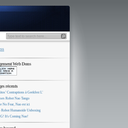
RSS
gement Web Dons
es récents
itos’ Contraptions à Geekfest L'
ses Robot Nao Tango
e No Fear, Nao est ici
 Robot Humanoïde Unboxing
! It's Coming Nao!