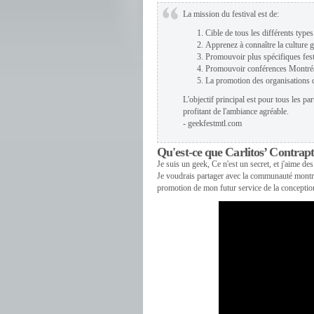
La mission du festival est de:
Cible de tous les différents type
Apprenez à connaître la culture g
Promouvoir plus spécifiques fest
Promouvoir conférences Montréa
La promotion des organisations 
L'objectif principal est pour tous les p
profitant de l'ambiance agréable.
- geekfestmtl.com
Qu'est-ce que Carlitos’ Contrapt
Je suis un geek, Ce n'est un secret, et j'aime d
Je voudrais partager avec la communauté montréa
promotion de mon futur service de la conceptio