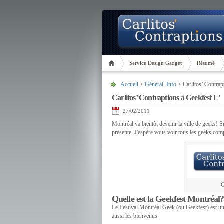
Service Design Gadget
Résumé
Accueil
>
Général
,
Info
> Carlitos’ Contrap
Carlitos’ Contraptions à Geekfest L'
27/02/2011
Montréal va bientôt devenir la ville de geeks! S
présente. J'espère vous voir tous les geeks comp
C
Quelle est la Geekfest Montréal
Le Festival Montréal Geek (ou Geekfest) est un
aussi les bienvenus.