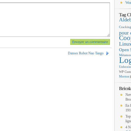
Wor
Tag C
Alde
Crackin
pour 
Coop
Linu
Open 
Danses Robot Nao Tango
Métamor
Log
Unboxi
WP Cumul
Morton
Bricol
Net
Bro
En 
191
Top
lign
4
N